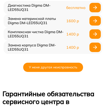
Диагностика Digma DM-
бесплатно
LED55UQ31
Замена материнской платы
1600 р
Digma DM-LED55UQ31
Комплексная чистка Digma DM-
1400 р
LED55UQ31
Замена корпуса Digma DM-
1400 р
LED55UQ31
У меня другая неисправность
Гарантийные обязательства
сервисного центра в