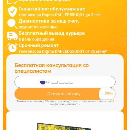
Гарантийное обслуживание
телевизора Digma DM-LED55UQ31 до 3 лет
Диагностика за наш счет,
ремонт по желанию
Бесплатный выезд курьера
в день обращения
Срочный ремонт
телевизора Digma DM-LED55UQ31 от 35 минут
Бесплатная консультация со
специалистом
Оставить заявку
Нажимая на кнопку "Оставить заявку" Вы соглашаетесь c
политикой
конфиденциальности