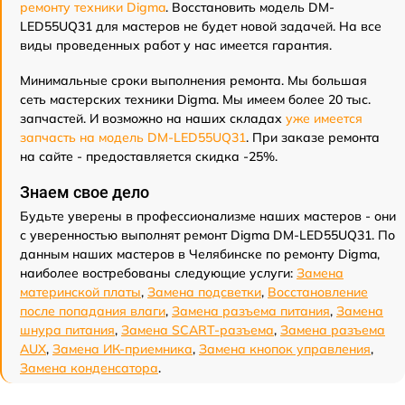
ремонту техники Digma
. Восстановить модель DM-
LED55UQ31 для мастеров не будет новой задачей. На все
виды проведенных работ у нас имеется гарантия.
Минимальные сроки выполнения ремонта. Мы большая
сеть мастерских техники Digma. Мы имеем более 20 тыс.
запчастей. И возможно на наших складах
уже имеется
запчасть на модель DM-LED55UQ31
. При заказе ремонта
на сайте - предоставляется скидка -25%.
Знаем свое дело
Будьте уверены в профессионализме наших мастеров - они
с уверенностью выполнят ремонт Digma DM-LED55UQ31. По
данным наших мастеров в Челябинске по ремонту Digma,
наиболее востребованы следующие услуги:
Замена
материнской платы
,
Замена подсветки
,
Восстановление
после попадания влаги
,
Замена разъема питания
,
Замена
шнура питания
,
Замена SCART-разъема
,
Замена разъема
AUX
,
Замена ИК-приемника
,
Замена кнопок управления
,
Замена конденсатора
.