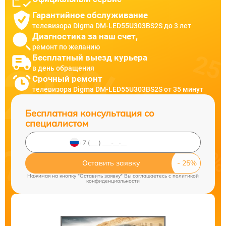
Гарантийное обслуживание
телевизора Digma DM-LED55U303BS2S до 3 лет
Диагностика за наш счет,
ремонт по желанию
Бесплатный выезд курьера
в день обращения
Срочный ремонт
телевизора Digma DM-LED55U303BS2S от 35 минут
Бесплатная консультация со
специалистом
Оставить заявку
Нажимая на кнопку "Оставить заявку" Вы соглашаетесь c
политикой
конфиденциальности