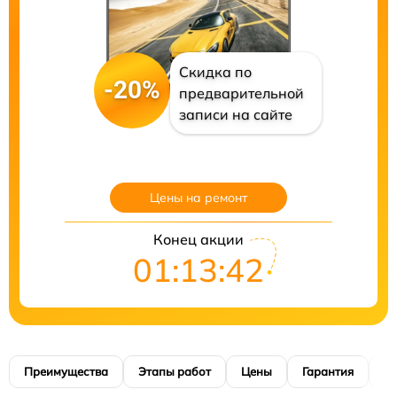
Скидка по
-20%
предварительной
записи на сайте
Цены на ремонт
Конец акции
01:13:41
Преимущества
Этапы работ
Цены
Гарантия
М