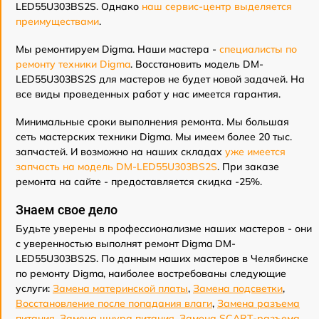
LED55U303BS2S. Однако
наш сервис-центр выделяется
преимуществами
.
Мы ремонтируем Digma. Наши мастера -
специалисты по
ремонту техники Digma
. Восстановить модель DM-
LED55U303BS2S для мастеров не будет новой задачей. На
все виды проведенных работ у нас имеется гарантия.
Минимальные сроки выполнения ремонта. Мы большая
сеть мастерских техники Digma. Мы имеем более 20 тыс.
запчастей. И возможно на наших складах
уже имеется
запчасть на модель DM-LED55U303BS2S
. При заказе
ремонта на сайте - предоставляется скидка -25%.
Знаем свое дело
Будьте уверены в профессионализме наших мастеров - они
с уверенностью выполнят ремонт Digma DM-
LED55U303BS2S. По данным наших мастеров в Челябинске
по ремонту Digma, наиболее востребованы следующие
услуги:
Замена материнской платы
,
Замена подсветки
,
Восстановление после попадания влаги
,
Замена разъема
питания
,
Замена шнура питания
,
Замена SCART-разъема
,