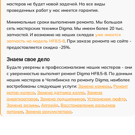
мастеров не будет новой задачей. На все виды
проведенных работ у нас имеется гарантия.
Минимальные сроки выполнения ремонта. Мы большая
сеть мастерских техники Digma. Мы имеем более 20 тыс.
запчастей. И возможно на наших складах
уже имеется
запчасть на модель HF8.5-8
. При заказе ремонта на сайте -
предоставляется скидка -25%.
Знаем свое дело
Будьте уверены в профессионализме наших мастеров - они
с уверенностью выполнят ремонт Digma HF8.5-8. По данным
наших мастеров в Челябинске по ремонту Digma, наиболее
востребованы следующие услуги:
Замена камеры
,
Ремонт
мотор-колеса
,
Замена датчика холла
,
Замена
амортизаторов
,
Замена подшипников
,
Устранения люфта
,
Замена резины
,
Апгрейд
,
Восстановление разъемов
питания
,
Замена аккумулятора
.