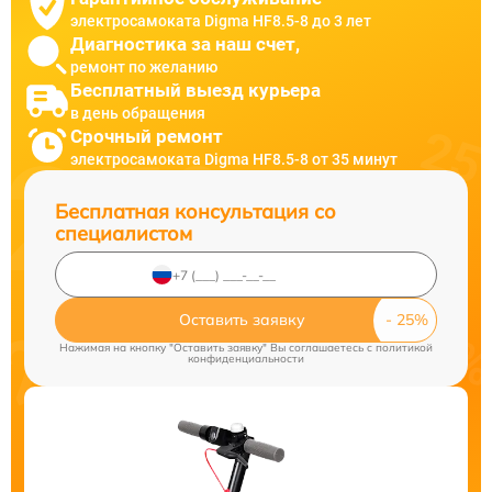
электросамоката Digma HF8.5-8 до 3 лет
Диагностика за наш счет,
ремонт по желанию
Бесплатный выезд курьера
в день обращения
Срочный ремонт
электросамоката Digma HF8.5-8 от 35 минут
Бесплатная консультация со
специалистом
Оставить заявку
Нажимая на кнопку "Оставить заявку" Вы соглашаетесь c
политикой
конфиденциальности