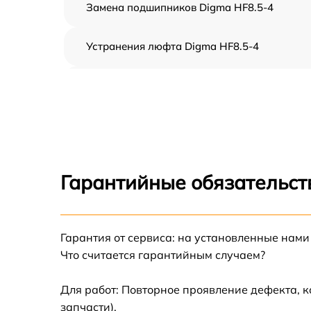
Замена подшипников Digma HF8.5-4
Устранения люфта Digma HF8.5-4
Замена резины Digma HF8.5-4
Апгрейд Digma HF8.5-4
Восстановление разъемов питания Digma
HF8.5-4
Гарантийные обязательст
Замена аккумулятора Digma HF8.5-4
Гарантия от сервиса: на установленные нами
Замена корпуса Digma HF8.5-4
Что считается гарантийным случаем?
Ремонт платы управления (восстановление)
Digma HF8.5-4
Для работ: Повторное проявление дефекта, 
запчасти).