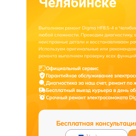
Челябинске
Выполняем ремонт Digma HF8.5-4 в Челяби
любой сложности. Проводим диагностику, 
неисправные детали и восстанавливаем ра
Используем оригинальные или рекомендов
ремонта выполняем проверку всех функций
Официальный сервис
Гарантийное обслуживание
электрос
Диагностика за наш счет,
ремонт по
Бесплатный выезд курьера
в день о
Срочный ремонт
электросамоката Di
Бесплатная консультаци