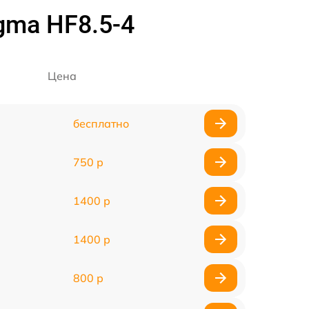
gma HF8.5-4
Цена
бесплатно
750 р
1400 р
1400 р
800 р