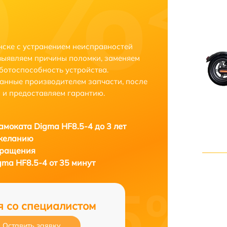
нске с устранением неисправностей
выявляем причины поломки, заменяем
ботоспособность устройства.
анные производителем запчасти, после
 и предоставляем гарантию.
амоката Digma HF8.5-4 до 3 лет
 желанию
бращения
gma HF8.5-4 от 35 минут
я со специалистом
Оставить заявку