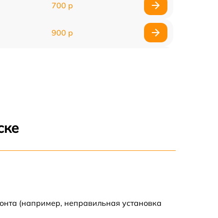
700 р
900 р
900 р
2000 р
400 р
ске
500 р
900 р
2500 р
монта (например, неправильная установка