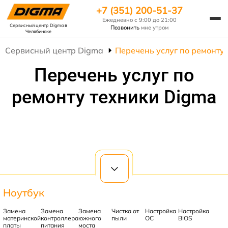
+7 (351) 200-51-37
Ежедневно с 9:00 до 21:00
Сервисный центр Digma
в
Позвонить
мне утром
Челябинске
Сервисный центр Digma
Перечень услуг по ремонту
Перечень услуг по
ремонту техники Digma
Ноутбук
Замена
Замена
Замена
Чистка от
Настройка
Настройка
материнской
контроллера
южного
пыли
ОС
BIOS
платы
питания
моста