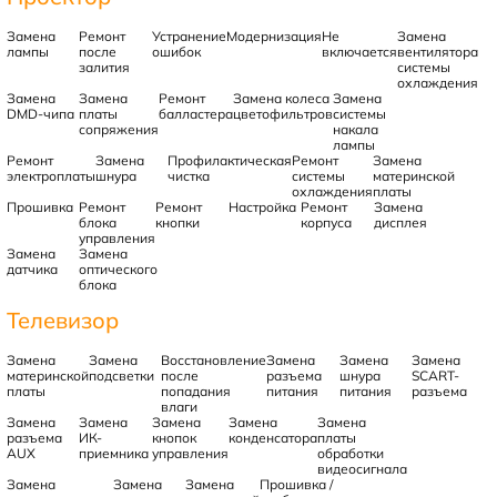
Замена
Ремонт
Устранение
Модернизация
Не
Замена
лампы
после
ошибок
включается
вентилятора
залития
системы
охлаждения
Замена
Замена
Ремонт
Замена колеса
Замена
DMD-чипа
платы
балластера
цветофильтров
системы
сопряжения
накала
лампы
Ремонт
Замена
Профилактическая
Ремонт
Замена
электроплаты
шнура
чистка
системы
материнской
охлаждения
платы
Прошивка
Ремонт
Ремонт
Настройка
Ремонт
Замена
блока
кнопки
корпуса
дисплея
управления
Замена
Замена
датчика
оптического
блока
Телевизор
Замена
Замена
Восстановление
Замена
Замена
Замена
материнской
подсветки
после
разъема
шнура
SCART-
платы
попадания
питания
питания
разъема
влаги
Замена
Замена
Замена
Замена
Замена
разъема
ИК-
кнопок
конденсатора
платы
AUX
приемника
управления
обработки
видеосигнала
Замена
Замена
Замена
Прошивка /