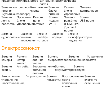
предохранителя
резистора
сигнальной
разблокировка
платы
Замена контроллера
Комплексная
Замена
Ремонт
Замена
питания
чистка
блока
блока
контроллера
(мультиконтроллера)
питания
управления
Замена
Прошивка
Ремонт
Замена
Замена
Замена
лампы
блока
цепи
модуля
разъёмов
USB порта
подсветки
управления
питания
Wi-Fi
(HDMI, DVI,
Дисплей
порта)
Замена
Замена
Замена
Замена
Замена
аудиоразъема
кнопки
шлейфа
корпуса
трансформаторов
включения
матрицы
подсветки
Электросамокат
Замена
Ремонт
Замена
Замена
Замена
Устранения
камеры
мотор-
датчика
амортизаторов
подшипников
люфта
колеса
холла
Замена
Апгрейд
Восстановление
Замена
Замена
резины
разъемов
аккумулятора
корпуса
питания
Ремонт платы
Гидроизоляция
Замена
Восстановление
Замена
управления
подсветки
после
элемента
(восстановление)
попадания
освещения
влаги