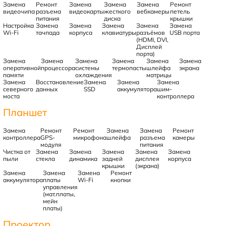
Замена
Ремонт
Замена
Замена
Замена
Ремонт
видеочипа
разъема
видеокарты
жесткого
вебкамеры
петель
питания
диска
крышки
Настройка
Замена
Замена
Замена
Замена
Замена
Wi-Fi
тачпада
корпуса
клавиатуры
разъёмов
USB порта
(HDMI, DVI,
Дисплей
порта)
Замена
Замена
Замена
Замена
Замена
Замена
оперативной
процессора
системы
термопасты
шлейфа
экрана
памяти
охлаждения
матрицы
Замена
Восстановление
Замена
Замена
Замена
северного
данных
SSD
аккумулятора
шим-
моста
контроллера
Планшет
Замена
Ремонт
Ремонт
Замена
Замена
Ремонт
контроллера
GPS-
микрофона
шлейфа
разъема
камеры
модуля
питания
Чистка от
Замена
Замена
Замена
Замена
Замена
пыли
стекла
динамика
задней
дисплея
корпуса
крышки
(экрана)
Замена
Замена
Замена
Ремонт
аккумулятора
платы
Wi-Fi
кнопки
управления
(мат.платы,
мейн
платы)
Проектор